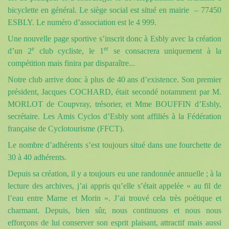
bicyclette en général. Le siège social est situé en mairie
– 77450
ESBLY. Le numéro d’association est le 4 999.
Une nouvelle page sportive s’inscrit donc à Esbly avec la création
e
er
d’un 2
club cycliste, le 1
se consacrera uniquement à la
compétition mais finira par disparaître...
Notre club arrive donc à plus de 40
ans d’existence. Son premier
président, Jacques COCHARD, était secondé notamment par M.
MORLOT de Coupvray, trésorier, et Mme BOUFFIN d’Esbly,
secrétaire. Les Amis Cyclos d’Esbly sont affiliés à
la Fédération
française de Cyclotourisme (
FFCT
).
Le nombre d’adhérents s’est toujours situé dans une fourchette de
30 à 40 adhérents.
Depuis sa création, il y a toujours eu une randonnée annuelle ; à la
lecture des archives, j’ai appris qu’elle s’était appelée « au fil de
l’eau entre Marne et Morin ». J’ai trouvé cela très poétique et
charmant. Depuis, bien sûr, nous continuons et nous nous
efforçons de lui conserver son esprit plaisant, attractif mais aussi