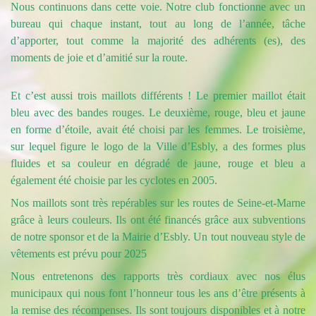
Nous continuons dans cette voie. Notre club fonctionne avec un
bureau qui chaque instant, tout au long de l’année, tâche
d’apporter, tout comme la majorité des adhérents (es), des
moments de joie et d’amitié sur la route.
Et c’est aussi trois maillots différents ! Le premier maillot était
bleu avec des bandes rouges. Le deuxième, rouge, bleu et jaune
en forme d’étoile, avait été choisi par les femmes. Le troisième,
sur lequel figure le logo de
la Ville
d’Esbly, a des formes plus
fluides et sa couleur en dégradé de jaune, rouge et bleu a
également été choisie par les cyclotes en 2005.
Nos maillots sont très repérables sur les routes de Seine-et-Marne
grâce à leurs couleurs. Ils ont été financés grâce aux subventions
de notre sponsor et de
la Mairie
d’Esbly.
Un tout nouveau style de
vêtements est prévu pour 2025
Nous entretenons des rapports très cordiaux avec nos élus
municipaux qui nous font l’honneur tous les ans d’être présents à
la remise des récompenses. Ils sont toujours disponibles et à notre